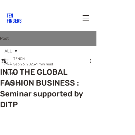
Post
ALL
TENON
ALL
Sep 26, 2023
1 min read
INTO THE GLOBAL
EVENT
FASHION BUSINESS :
JOURNAL
Seminar supported by
DITP