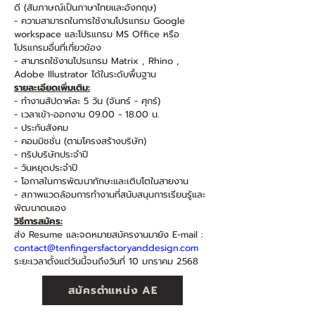
ดี (สัมภาษณ์เป็นภาษาไทยและอังกฤษ)
- ความสามารถในการใช้งานโปรแกรม Google
workspace และโปรแกรม MS Office หรือ
โปรแกรมอื่นที่เกี่ยวข้อง
- สามารถใช้งานโปรแกรม Matrix , Rhino ,
Adobe Illustrator ได้ในระดับพื้นฐาน
รายละเอียดเพิ่มเติม:
- ทำงานสัปดาห์ละ 5 วัน (จันทร์ - ศุกร์)
- เวลาเข้า-ออกงาน
09.00 - 18.00
น.
- ประกันสังคม
- คอมมิชชั่น (ตามโครงสร้างบริษัท)
- ทริปบริษัทประจำปี
- วันหยุดประจำปี
- โอกาสในการพัฒนาทักษะและเติบโตในสายงาน
- สภาพแวดล้อมการทำงานที่สนับสนุนการเรียนรู้และ
พัฒนาตนเอง
วิธีการสมัคร:
ส่ง Resume และจดหมายสมัครงานมายัง E-mail :
contact@tenfingersfactoryanddesign.com
ระยะเวลาตั้งแต่วันนี้จนถึงวันที่ 10 มกราคม 2568
สมัครตำแหน่ง AE