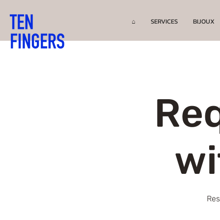
⌂
SERVICES
BIJOUX
Req
wi
Res