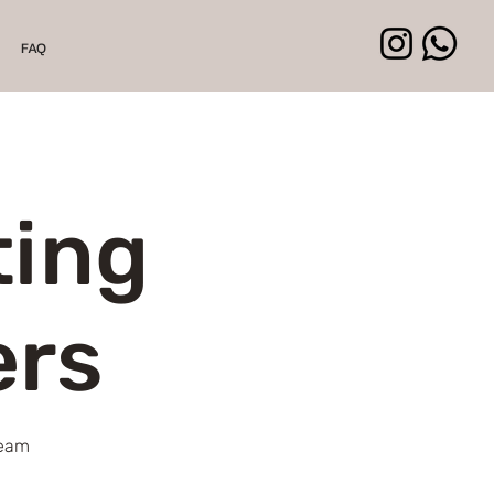
FAQ
ting
ers
team