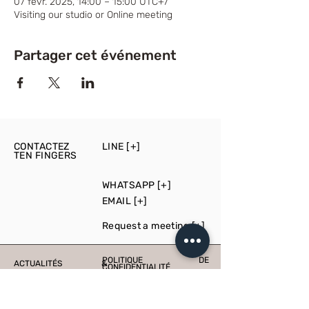
07 févr. 2025, 14:00 – 15:00 UTC+7
Visiting our studio or Online meeting
Partager cet événement
CONTACTEZ
LINE [+]
TEN FINGERS
WHATSAPP [+]
EMAIL [+]
Request a meeting [+]
POLITIQUE DE
ACTUALITÉS &
CONFIDENTIALITÉ
ÉVÉNEMENTS
PRESS
PRODUCTION